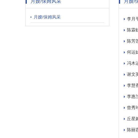
月嫂/保姆风采
月嫂/
月嫂/保姆风采
李月
陈霖
陈芳
何运
冯木
谢文
李慧
李惠
曾秀
丘星
陈丽