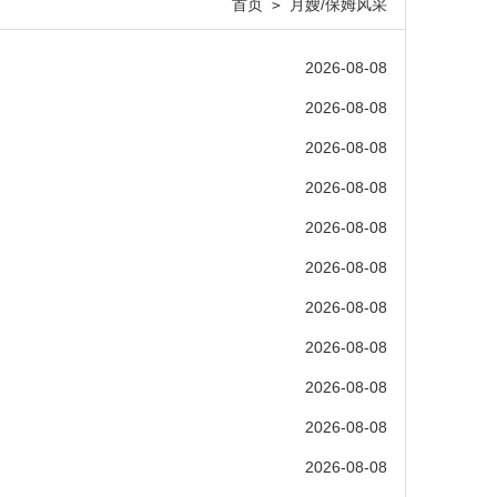
首页
月嫂/保姆风采
>
2026-08-08
2026-08-08
2026-08-08
2026-08-08
2026-08-08
2026-08-08
2026-08-08
2026-08-08
2026-08-08
2026-08-08
2026-08-08