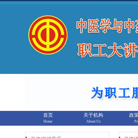
首页
关于机构
政
Home
About Us
Po